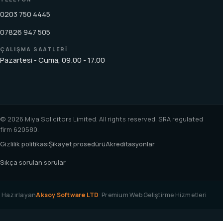
0203 750 4445
07826 947 505
ÇALIŞMA SAATLERI
Pazartesi - Cuma, 09.00 - 17.00
© 2026 Miya Solicitors Limited. All rights reserved. SRA regulated
firm 620580.
Gizlilik politikası
Şikayet prosedürü
Akreditasyonlar
Sıkça sorulan sorular
Hazırlayan
Aksoy Software LTD
· Premium Web Geliştirme Hizmetleri