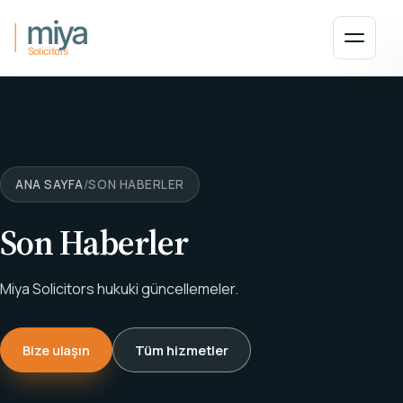
Ana içeriğe atla
Menüyü
ANA SAYFA
/
SON HABERLER
Son Haberler
Miya Solicitors hukuki güncellemeler.
Bize ulaşın
Tüm hizmetler