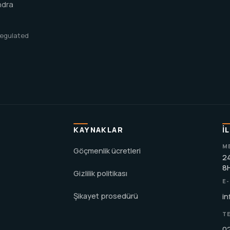
ndra
 regulated
KAYNAKLAR
İ
M
Göçmenlik ücretleri
24
8
Gizlilik politikası
E
Şikayet prosedürü
in
T
0