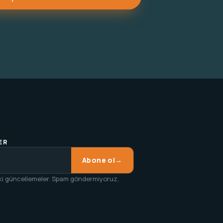
ER
Abone ol
→
uki güncellemeler. Spam göndermiyoruz,