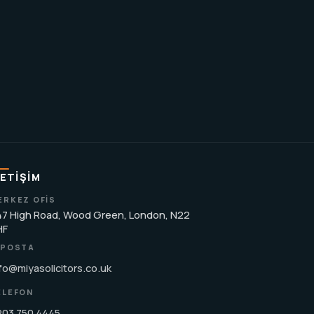
LETIŞIM
ERKEZ OFIS
7 High Road, Wood Green, London, N22
HF
-POSTA
fo@miyasolicitors.co.uk
ELEFON
203 750 4445