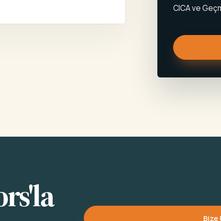
CICA ve Geçmi
rs'la
Bize 