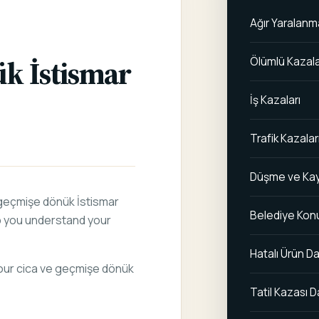
 DAVALARI
Ağır Yaralanm
k İstismar
Ölümlü Kazal
İş Kazaları
Trafik Kazalar
Düşme ve Kay
e geçmişe dönük İstismar
Belediye Konu
lp you understand your
Hatalı Ürün Da
 your cica ve geçmişe dönük
Tatil Kazası D