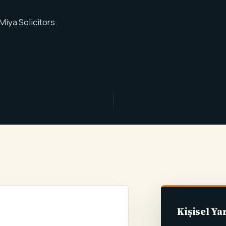
iya Solicitors.
Kişisel Y
GEÇMIŞE DÖNÜK