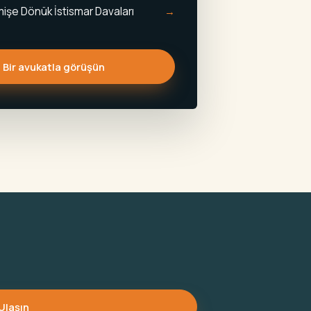
şe Dönük İstismar Davaları
Bir avukatla görüşün
Ulaşın