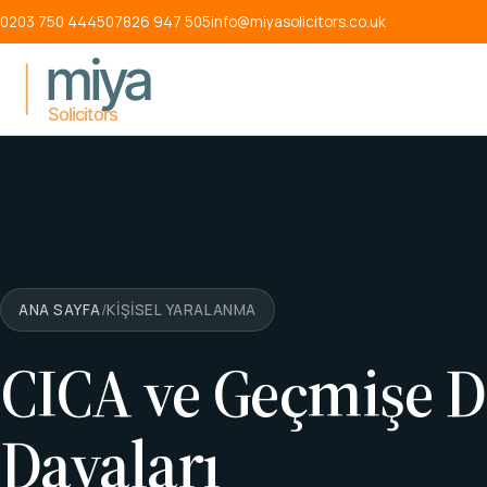
Ana içeriğe atla
0203 750 4445
07826 947 505
info@miyasolicitors.co.uk
ANA SAYFA
/
KIŞISEL YARALANMA
CICA ve Geçmişe D
Davaları