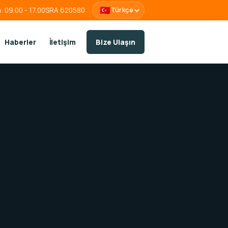
🇹🇷
: 09.00 - 17.00
SRA 620580
Türkçe
Haberler
İletişim
Bize Ulaşın