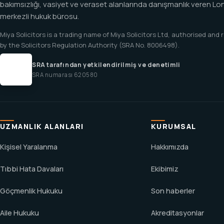
bakımsızlığı, vasiyet ve veraset alanlarında danışmanlık veren Lo
merkezli hukuk bürosu.
Miya Solicitors is a trading name of Miya Solicitors Ltd, authorised and
by the Solicitors Regulation Authority (SRA No. 8006498).
SRA tarafından yetkilendirilmiş ve denetimli
SRA numarası 620580
UZMANLIK ALANLARI
KURUMSAL
Kişisel Yaralanma
Hakkımızda
Tıbbi Hata Davaları
Ekibimiz
Göçmenlik Hukuku
Son haberler
Aile Hukuku
Akreditasyonlar