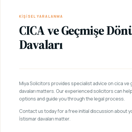
/
HIZMETLER
/
/
SAYFA
YARALANMA
İSTISMAR
KIŞISEL YARALANMA
CICA ve Geçmişe Dönü
Davaları
Miya Solicitors provides specialist advice on cica v
davaları matters. Our experienced solicitors can he
options and guide you through the legal process.
Contact us today for a free initial discussion about
İstismar davaları matter.