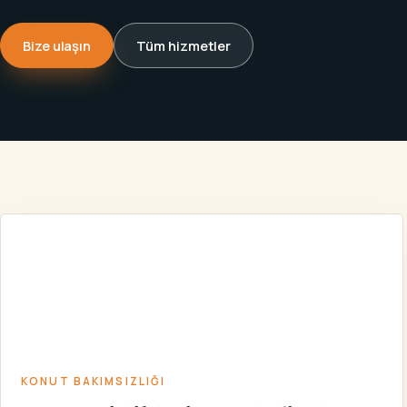
Bize ulaşın
Tüm hizmetler
KONUT
BIRLIKLERI VE
ANA
KONUT
BELEDIYELERE
/
HIZMETLER
/
/
SAYFA
BAKIMSIZLIĞI
KARŞI
BAKIMSIZLIK
DAVALARI
KONUT BAKIMSIZLIĞI