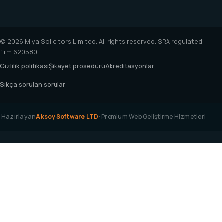
© 2026 Miya Solicitors Limited. All rights reserved. SRA regulated
firm 620580.
Gizlilik politikası
Şikayet prosedürü
Akreditasyonlar
Sıkça sorulan sorular
Hazırlayan
Aksoy Software LTD
· Premium Web Geliştirme Hizmetleri