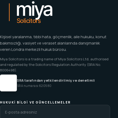
Kişisel yaralanma, tıbbi hata, göçmenlik, aile hukuku, konut
bakımsızlığı, vasiyet ve veraset alanlarında danışmanlık
veren Londra merkezli hukuk bürosu.
Miya Solicitors is a trading name of Miya Solicitors Ltd, authorised
and regulated by the Solicitors Regulation Authority (SRA No.
8006498).
SRA tarafından yetkilendirilmiş ve denetimli
SRA numarası 620580
HUKUKI BILGI VE GÜNCELLEMELER