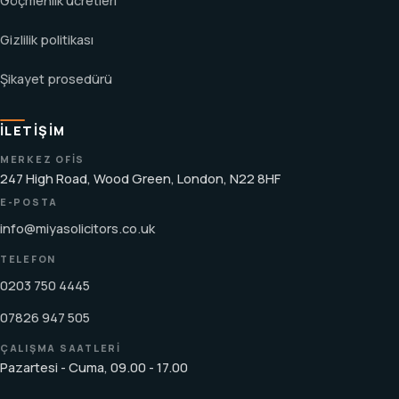
Göçmenlik ücretleri
Gizlilik politikası
Şikayet prosedürü
İLETIŞIM
MERKEZ OFIS
247 High Road, Wood Green, London, N22 8HF
E-POSTA
info@miyasolicitors.co.uk
TELEFON
0203 750 4445
07826 947 505
ÇALIŞMA SAATLERI
Pazartesi - Cuma, 09.00 - 17.00