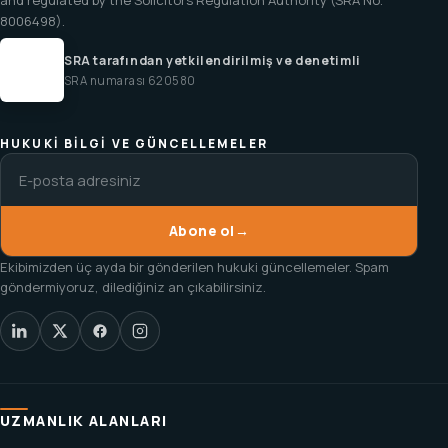
and regulated by the Solicitors Regulation Authority (SRA No.
8006498).
SRA tarafından yetkilendirilmiş ve denetimli
SRA numarası 620580
HUKUKI BILGI VE GÜNCELLEMELER
Abone ol
→
Ekibimizden üç ayda bir gönderilen hukuki güncellemeler. Spam
göndermiyoruz, dilediğiniz an çıkabilirsiniz.
UZMANLIK ALANLARI