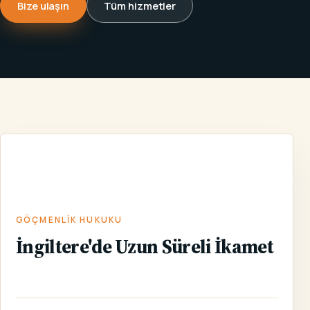
Bize ulaşın
Tüm hizmetler
İNGILTERE'DE
ANA
GÖÇMENLIK
/
HIZMETLER
/
/
UZUN SÜRELI
SAYFA
HUKUKU
İKAMET
GÖÇMENLIK HUKUKU
İngiltere'de Uzun Süreli İkamet