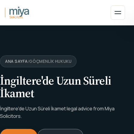
Ana içeriğe atla
Menüyü
ANA SAYFA
/
GÖÇMENLIK HUKUKU
İngiltere'de Uzun Süreli
İkamet
İngiltere'de Uzun Süreli İkamet legal advice from Miya
Solicitors.