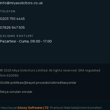
info@miyasolicitors.co.uk
TELEFON
0203 750 4445
07826 947 505
ÇALIŞMA SAATLERI
Pazartesi - Cuma, 09.00 - 17.00
© 2026 Miya Solicitors Limited. All rights reserved. SRA regulated
firm 620580.
Gizlilik politikası
Şikayet prosedürü
Akreditasyonlar
Sıkça sorulan sorular
Hazırlayan
Aksoy Software LTD
· Premium Web Geliştirme Hizmetleri