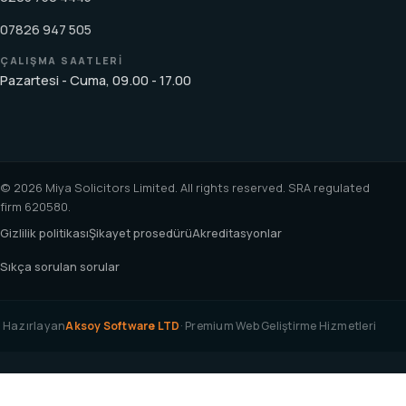
07826 947 505
ÇALIŞMA SAATLERI
Pazartesi - Cuma, 09.00 - 17.00
© 2026 Miya Solicitors Limited. All rights reserved. SRA regulated
firm 620580.
Gizlilik politikası
Şikayet prosedürü
Akreditasyonlar
Sıkça sorulan sorular
Hazırlayan
Aksoy Software LTD
· Premium Web Geliştirme Hizmetleri