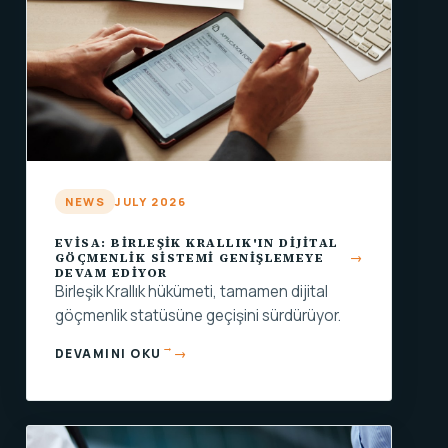
NEWS
JULY 2026
EVISA: BIRLEŞIK KRALLIK'IN DIJITAL
GÖÇMENLIK SISTEMI GENIŞLEMEYE
DEVAM EDIYOR
Birleşik Krallık hükümeti, tamamen dijital
göçmenlik statüsüne geçişini sürdürüyor.
→
DEVAMINI OKU