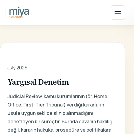
Ana içeriğe atla
Menüyü
ANA SAYFA
/
SON HABERLER
/
ARTICLE
July 2025
Yargısal Denetim
Judicial Review, kamu kurumlarının (ör. Home
Office, First-Tier Tribunal) verdiği kararların
usule uygun şekilde alınıp alınmadığını
denetleyen bir süreçtir. Burada davanın haklılığı
değil, kararın hukuka, prosedüre ve politikalara