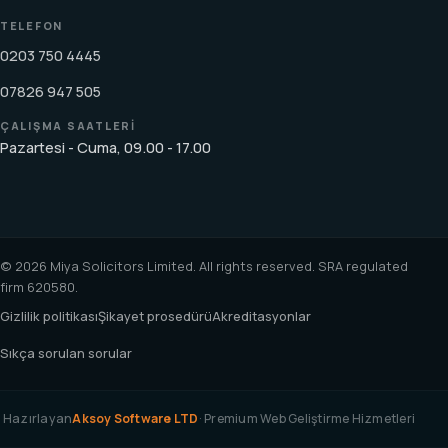
TELEFON
0203 750 4445
07826 947 505
ÇALIŞMA SAATLERI
Pazartesi - Cuma, 09.00 - 17.00
© 2026 Miya Solicitors Limited. All rights reserved. SRA regulated
firm 620580.
Gizlilik politikası
Şikayet prosedürü
Akreditasyonlar
Sıkça sorulan sorular
Hazırlayan
Aksoy Software LTD
· Premium Web Geliştirme Hizmetleri