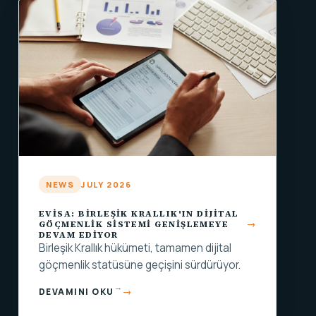
NEWS
JULY 2026
EVISA: BIRLEŞIK KRALLIK'IN DIJITAL
GÖÇMENLIK SISTEMI GENIŞLEMEYE
DEVAM EDIYOR
Birleşik Krallık hükümeti, tamamen dijital
göçmenlik statüsüne geçişini sürdürüyor.
→
DEVAMINI OKU