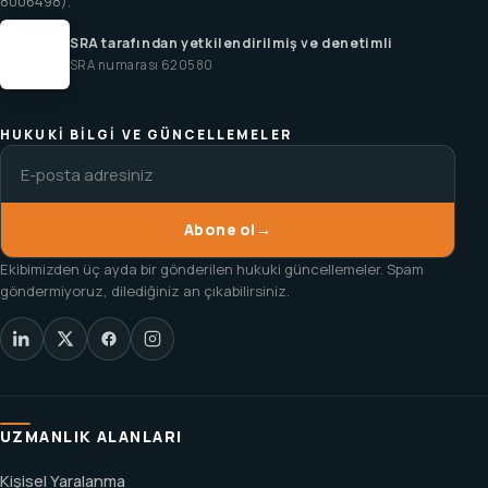
8006498).
SRA tarafından yetkilendirilmiş ve denetimli
SRA numarası 620580
HUKUKI BILGI VE GÜNCELLEMELER
Abone ol
→
Ekibimizden üç ayda bir gönderilen hukuki güncellemeler. Spam
göndermiyoruz, dilediğiniz an çıkabilirsiniz.
UZMANLIK ALANLARI
Kişisel Yaralanma