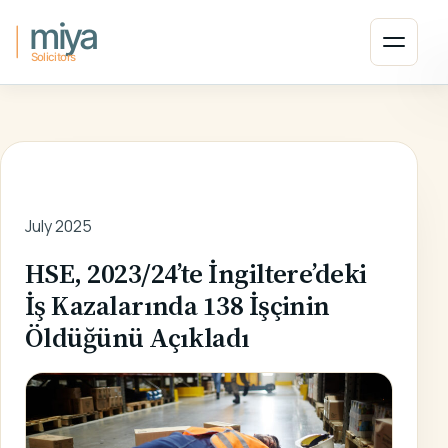
Ana içeriğe atla
Menüyü
ANA SAYFA
/
SON HABERLER
/
ARTICLE
July 2025
HSE, 2023/24’te İngiltere’deki
İş Kazalarında 138 İşçinin
Öldüğünü Açıkladı