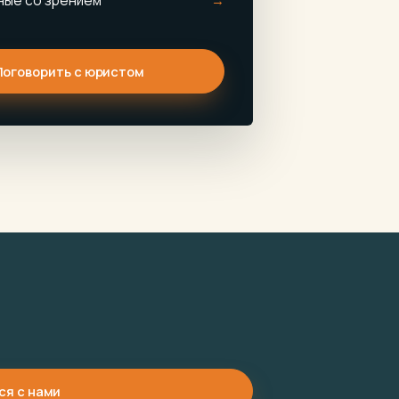
нные со зрением
Поговорить с юристом
ся с нами