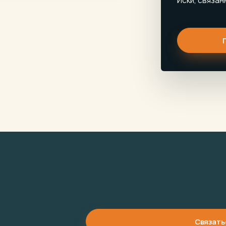
Иски, связа
Связать