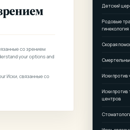
 зрением
Детский цер
Родовые тра
гинекология
Скорая помо
 связанные со зрением
derstand your options and
Смертельные
Иски против 
 your Иски, связанные со
Иски против
центров
Стоматологи