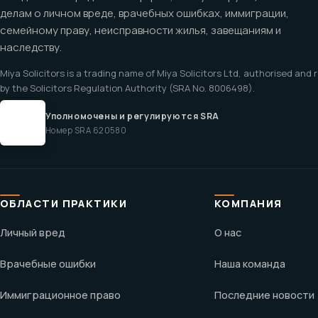
делам о личном вреде, врачебных ошибках, иммиграции,
семейному праву, неисправности жилья, завещаниям и
наследству.
Miya Solicitors is a trading name of Miya Solicitors Ltd, authorised and
by the Solicitors Regulation Authority (SRA No. 8006498).
Уполномочены и регулируются SRA
Номер SRA 620580
ОБЛАСТИ ПРАКТИКИ
КОМПАНИЯ
Личный вред
О нас
Врачебные ошибки
Наша команда
Иммиграционное право
Последние новости