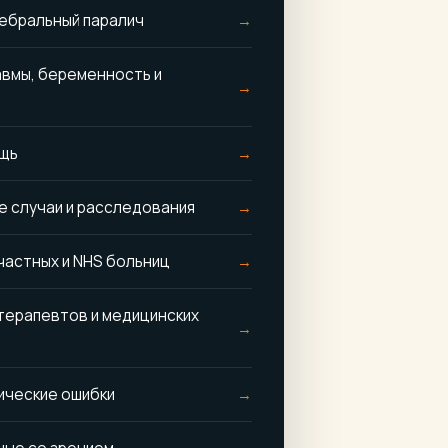
ебральный паралич
вмы, беременность и
щь
 случаи и расследования
частных и NHS больниц
 терапевтов и медицинских
ческие ошибки