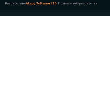
Разработано
Aksoy Software LTD
· Премиум веб-разработка