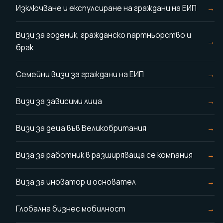
Изключване и експулсиране на граждани на ЕИП
Визи за годеник, гражданско партньорство и
брак
Семейни визи за граждани на ЕИП
Визи за зависими лица
Визи за деца във Великобритания
Виза за работник в разширяваща се компания
Виза за иноватор и основател
Глобална бизнес мобилност