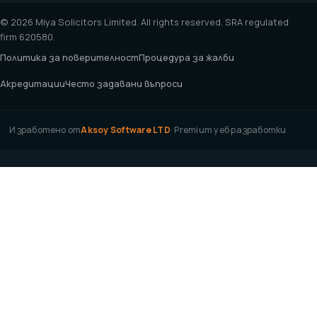
© 2026 Miya Solicitors Limited. All rights reserved. SRA regulated
firm 620580.
Политика за поверителност
Процедура за жалби
Акредитации
Често задавани въпроси
Изработено от
Aksoy Software LTD
· Premium уеб разработки