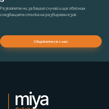
Разкажете ни за вашия случай и ще обясним
следващата стъпка на разбираем език.
Свържете се с нас