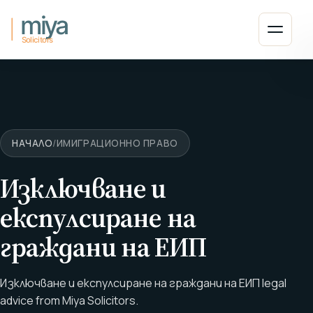
Прескочи към съдържанието
Отвор
НАЧАЛО
/
ИМИГРАЦИОННО ПРАВО
Изключване и
експулсиране на
граждани на ЕИП
Изключване и експулсиране на граждани на ЕИП legal
advice from Miya Solicitors.