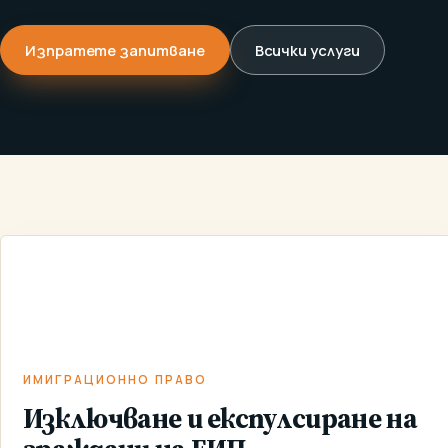
Изпратете запитване
Всички услуги
ИЗКЛЮЧВАНЕ И
ИМИГРАЦИОННО
ЕКСПУЛСИРАНЕ
НАЧАЛО
/
УСЛУГИ
/
/
ПРАВО
НА ГРАЖДАНИ
НА ЕИП
ИМИГРАЦИОННО ПРАВО
Изключване и експулсиране на