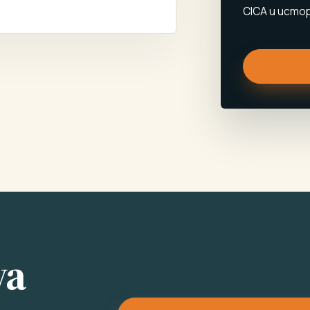
CICA и исто
ya