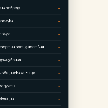
сни повреди
ополуки
полуки
портни произшествия
одхлъзвания
в общински жилища
родукти
аканции