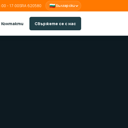
🇧🇬
:00 - 17:00
SRA 620580
Български
Контакти
Свържете се с нас