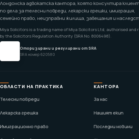
Лондонска адвокатска кантора, която консултира клиен
по дела за телесни повреди, лекарски грешки, имиграция,
семейно право, неизправни жилища, завещания и наследст
Miya Solicitors is a trading name of Miya Solicitors Ltd, authorised and
by the Solicitors Regulation Authority (SRA No. 8006498).
Оторизирани и регулирани от SRA
SRA номер 620580
ОБЛАСТИ НА ПРАКТИКА
КАНТОРА
Телесни повреди
За нас
Лекарска грешка
Нашият екип
Имиграционно право
Последни новини