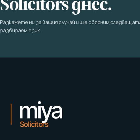
Solicitors днес.
Разкажете ни за вашия случай и ще обясним следващат
разбираем език.