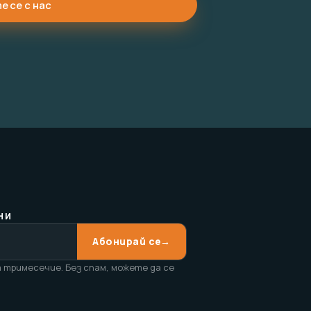
 се с нас
НИ
Абонирай се
→
 тримесечие. Без спам, можете да се