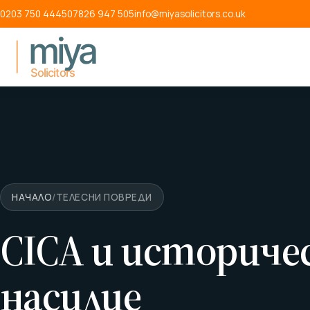
Прескочи към съдържанието
0203 750 4445
07826 947 505
info@miyasolicitors.co.uk
НАЧАЛО
/
ТЕЛЕСНИ ПОВРЕДИ
CICA и историчес
насилие