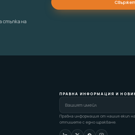
Свържете
а стъпка на
ПРАВНА ИНФОРМАЦИЯ И НОВИ
Правна информация от нашия екип на
отпишете с едно щракване.