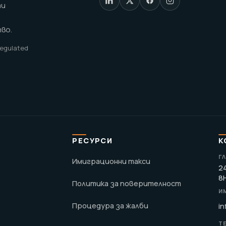
ти
во.
 regulated
РЕСУРСИ
К
Г
Имиграционни такси
24
8
Политика за поверителност
И
Процедура за жалби
in
Т