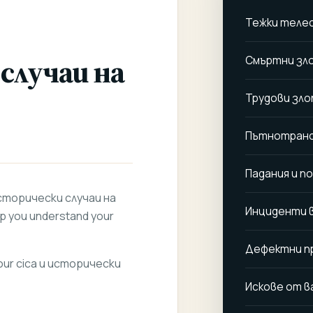
Тежки теле
случаи на
Смъртни зл
Трудови зло
Пътнотранс
Падания и п
и исторически случаи на
Инциденти 
lp you understand your
Дефектни п
 your cica и исторически
Искове от в